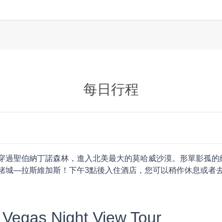
每日行程
穿過聖伯納丁諾森林，進入北美最大的莫哈威沙漠。形單影孤的
賭城—拉斯維加斯！下午3點後入住酒店，您可以稍作休息或者
as Night View Tour