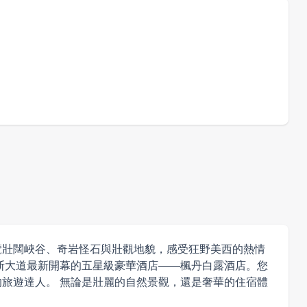
NT$
50,900
/人
-
+
NT$
38,800
/人
-
+
NT$
35,300
/人
-
+
NT$
33,500
/人
-
+
NT$
0
線上訂購
覽壯闊峽谷、奇岩怪石與壯觀地貌，感受狂野美西的熱情
斯大道最新開幕的五星級豪華酒店——楓丹白露酒店。您
旅遊達人。 無論是壯麗的自然景觀，還是奢華的住宿體