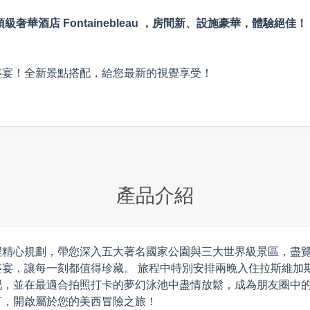
選擇數量
華酒店 Fontainebleau ，房間新、設施豪華，體驗絕佳！
四
五
六
單人入住
盛宴！全新景點搭配，給您最新的視覺享受！
兩人入住
三人入住
四人入住
產品介紹
總金額
專人訂購
程精心規劃，帶您深入五大著名國家公園與三大世界級景區，盡
宴，讓每一刻都值得珍藏。 旅程中特別安排兩晚入住拉斯維加
，並在最適合拍照打卡的夢幻泳池中盡情放鬆，成為朋友圈中的
訂，開啟屬於您的美西冒險之旅！