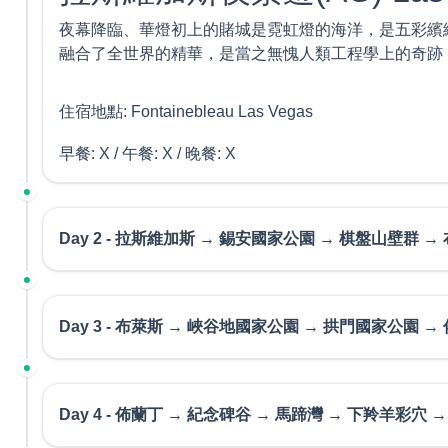
夜幕降臨、華燈初上的賭城是霓虹燈的海洋，是五彩繽
融合了全世界的精華，是當之無愧人類工程學上的奇跡
住宿地點:
Fontainebleau Las Vegas
早餐: X /
午餐: X /
晚餐: X
Day 2 - 拉斯維加斯 → 錫安國家公園 → 棋盤山壁群 
今天我們將體會到什麼叫百變美西。第一站來到錫安國
峽谷，更不如說是一個巨大的露天競技場，高聳入雲的
Day 3 - 布萊斯 → 峽谷地國家公園 → 拱門國家公園 →
錫安國家公園 Zion National
今天我們將啟程參觀峽谷地國家公園。此地宛如島嶼懸
自然沙石拱門集中地，拱門國家公園占地約309平方公
Day 4 - 佈蘭丁 → 紀念碑谷 → 馬蹄灣 → 下羚羊彩穴 
錫安國家公園是徒步旅行者和攝影師夢寐以求的目的地
在這片鹽層上，令人歎為觀止。