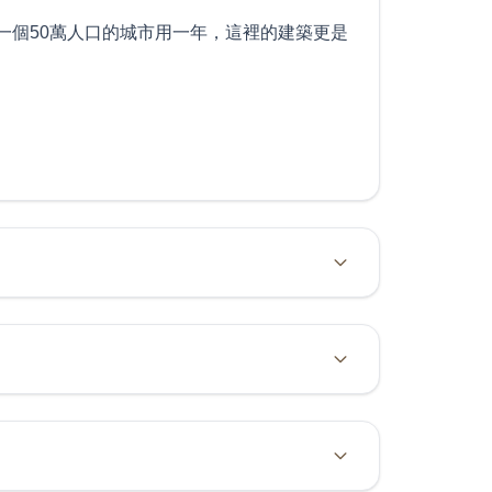
一個50萬人口的城市用一年，這裡的建築更是
去往布萊斯峽谷國家公園，與其說是布萊斯是
我們將前往拱門國家公園。作為世界上最大的
百怪的姿態抵禦了千萬年的風雨侵蝕，依然傲立
侵蝕而形成的，千奇百態的岩層、數不勝數的