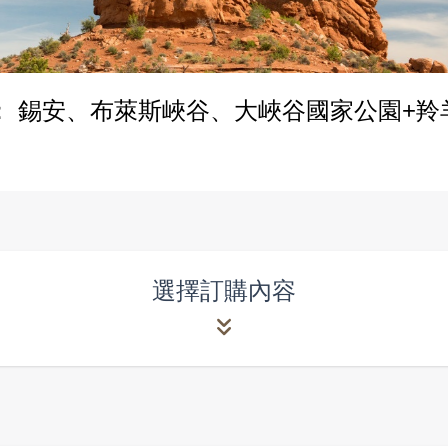
 錫安、布萊斯峽谷、大峽谷國家公園+羚
選擇訂購內容
選擇項目
2
可售
14
|
總共
14