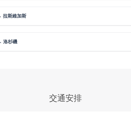
孤寂和靈感體驗的遊客。公園內的眾多峽谷、動物群落和文化遺
碑穀。紀念碑穀頻繁出現在電影鏡頭中，是美國原始大西部的象
National Park
蹄灣，河流在紅褐色的峽谷內急轉360度，切割出一個馬蹄狀的
im → 拉斯維加斯
 彩穴巖壁融合了千百年來風和洪流的侵蝕，呈完美的波浪形，
yon National Park
合處，系多年河流沖刷和風霜雨雪侵蝕而成的砂岩塔、峽谷等，
音。夜宿印第安保護區圖巴。
谷國家公園，領略造物主的神奇。在這裡，每一位過客都是攝影
高出周圍地形1000英尺。每一次俯瞰都能從不同的角度看到
經著名的胡佛水壩，抵達世界賭博娛樂之都——拉斯維加斯！晚
→ 洛杉磯
有峽谷一詞，但其並非真正的峽谷，而是沿著龐沙岡特高原東面
的沉積岩組成。位於其內的紅色、橙色與白色的岩石形成了奇特
al Park
留念，然後前往大道上最受歡迎的網紅景點——M豆巧克力世界
原始大西部的象徵。最有名的是在美國導演約翰·福特的多部西部
w Lodge
覽過程中深入瞭解兩大巨頭的商品文化。您還可以在四層的巧克
平方公里，保存了超過2000座天然岩石拱門。約三億年前，這
念碑谷的壯觀難以用言語描述，一尊尊巨大的雕塑矗立在紅色的
 National Park
 Vegas，最新的光電技術+電動騎行+4D體驗，用不一樣的視角
。後經地殼隆起以及天然風化，成為如今的拱門。公園裡不只有
享購物的樂趣，傍晚時分抵達洛杉磯。
強烈的紋理。
方英里，成立於1919年。大峽谷在1979年批准作為自然遺產
切割高原而形成。是美國最值得一看的國家公園之一。
Vegas
交通安排
斯大道開業，占地面積28000平方英尺，共有四層，各類繽紛妙
h Rim
點之一！科羅拉多河床上密佈的水草使得河水在陽光下呈現出螢光
峭壁邊，沉醉于碧水藍天紅岩鉤織出的動人心魄的美。
而壯闊，峽谷深不見底，規模最大。公園建設成熟完善，尤其適