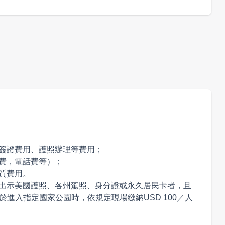
牌尤其是美國本土品牌還是較為齊全而且比較
、簽證費用、護照辦理等費用；
衣費，電話費等）；
性質費用。
無法出示美國護照、各州駕照、身分證或永久居民卡者，且
於進入指定國家公園時，依規定現場繳納USD 100／人