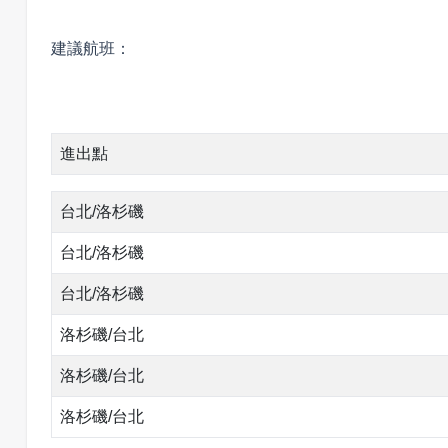
景點都盡可能保留原貌。南峽谷大規模的壯麗景觀以及
可口可樂主題店 Coca-Cola St
下羚羊彩穴 Lower Antelope
建議航班：
全球只有兩家的可口可樂主題店，滿足你對可口可樂的
住宿地點:
Fontainebleau Las Vegas
下羚羊彩穴位於美國亞利桑納州北方，是柔軟的砂岩經
圍裙到服裝、檯燈、飾品，所有的東西都印有“可口可
當快，加上狹窄通道將河道縮小，因此垂直侵蝕力也相
絕對是最好的紀念品。您還可以在一樓與可口可樂北極
早餐: 酒店早餐 /
午餐: X /
晚餐: X
工照明，所有可見的光線均來自於峽谷頂部的裂縫，這
美輪美奐。
進出點
飛躍拉斯維加斯 FlyOver Las
特別說明：
飛越拉斯維加斯是亮相在拉斯維加斯大道上的終極飛行之
台北/洛杉磯
原和高聳的山峰，潛入河流奔騰的山谷，穿越陸地、海
1. 下羚羊彩穴將於01/12/2026-01/18/202
台北/洛杉磯
2. 為保障兒童安全，羚羊峽谷X明文規定：0-8 
七彩巨石陣 Seven Magic Mo
台北/洛杉磯
洛杉磯/台北
一望無垠的內華達州拉斯維加斯遠郊的沙漠之中，佇立著7座用
住宿地點:
Moenkopi Legacy Inn & Suites Tuba City
的巨石陣，屹立在荒漠中，為沙漠單一的景色中注入了
洛杉磯/台北
早餐: 酒店早餐 /
午餐: X /
晚餐: X
洛杉磯/台北
巴斯托奧特萊斯 Outlets at B