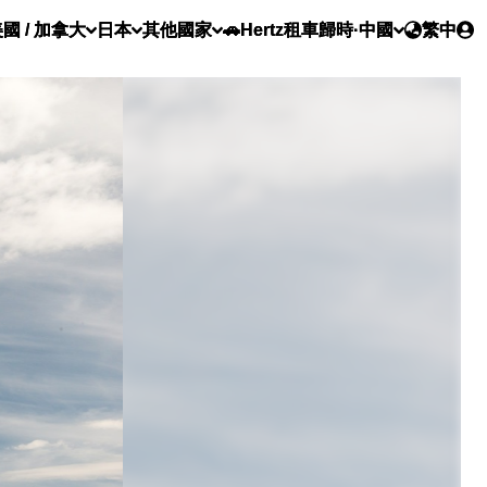
國 / 加拿大
日本
其他國家
🚗Hertz租車
歸時·中國
繁中