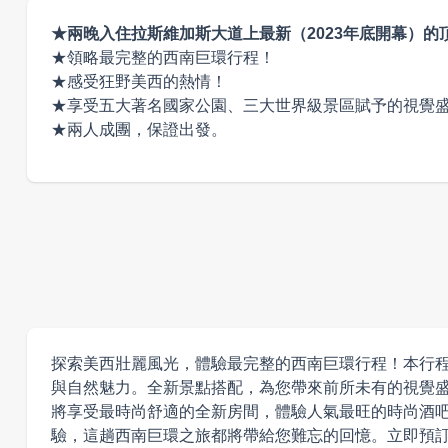
2026 八月
★兩晚入住拉斯維加斯大道上最新（2023年底開幕）的頂級奢
日
一
二
三
★領略最完整的西南巨環行程！
★感受狂野美西的熱情！
★享受五大著名國家公園、三大世界級景區賦予的視覺
★兩人成團，保證出發。
探索美西壯麗風光，體驗最完整的西南巨環行程！本行
與自然魅力。全新景點搭配，為您帶來前所未有的視覺盛
將享受最時尚舒適的全新房間，體驗人氣最旺的時尚酒吧
驗，這趟西南巨環之旅都將帶給您難忘的回憶。立即預