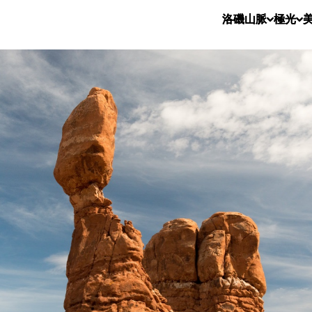
洛磯山脈
極光
美