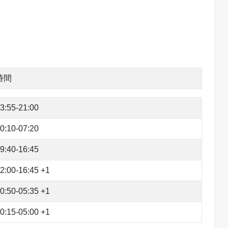
千、流連忘返。
，店鋪內各色商品琳琅滿目，從玩具、文具、
中，由於突然暴增的雨量，造成暴洪的流速相
國家製造的可口可樂，印在瓶身上的各國文字，
如同流水般的邊緣。下羚羊彩穴中沒有任何人
則的色彩變化，這些色彩由深至淺，七彩斑斕，
時間
，您無需離開拉斯維加斯大道即可滑過廣闊的草
3:55-21:00
120分鐘）。
0:10-07:20
兒童，將無法入內參觀，敬請見諒。
9:40-16:45
2:00-16:45 +1
ic Mountains）。這七座9米高的彩虹般
0:50-05:35 +1
0:15-05:00 +1