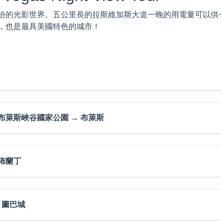
紛的光影世界。五公里長的拉斯維加斯大道一晚的用電量可以供
，也是最具美國特色的城市！
→ 布萊斯峽谷國家公園 → 布萊斯
家公園。錫安國家公園是一幅美景，一派山明水秀的靜美。之後
褐色石岩層層疊疊，像極了守護天地的石俑。夜宿布萊斯。
 佈蘭丁
 Park
浮於天空，景色極為壯觀！戀戀不捨的離開峽谷地國家公園後，
里，有超過2000座天然岩石拱門。如今目之所見的拱石以千奇
→ 圖巴城
，雖然位於沙漠之中，但地形絕不荒蕪。公園是歷經數百萬年的