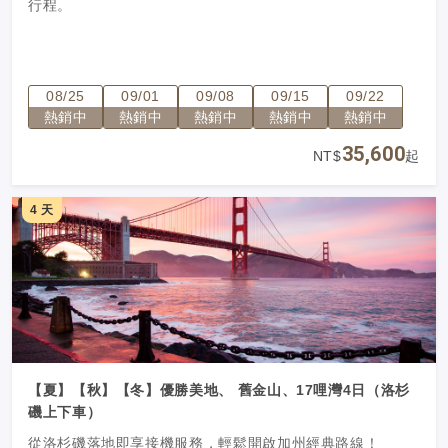
行程。
08/25
09/01
09/08
09/15
09/22
熱銷中
熱銷中
熱銷中
熱銷中
熱銷中
35,600
NT$
起
4 天
【夏】【秋】【冬】優勝美地、 舊金山、17哩灣4日（洛杉
磯上下車）
從洛杉磯落地即享接機服務，輕鬆開啟加州經典路線！