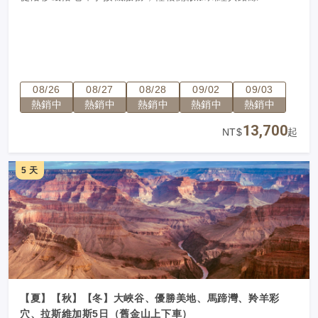
08/26
08/27
08/28
09/02
09/03
熱銷中
熱銷中
熱銷中
熱銷中
熱銷中
13,700
NT$
起
5 天
【夏】【秋】【冬】大峽谷、優勝美地、馬蹄灣、羚羊彩
穴、拉斯維加斯5日（舊金山上下車）