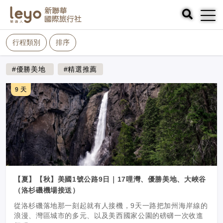
行程類別
排序
#優勝美地
#精選推薦
9 天
【夏】【秋】美國1號公路9⽇｜17哩灣、優勝美地、⼤峽⾕
（洛杉磯機場接送）
從洛杉磯落地那一刻起就有人接機，9天一路把加州海岸線的
浪漫、灣區城市的多元、以及美西國家公園的磅礴一次收進