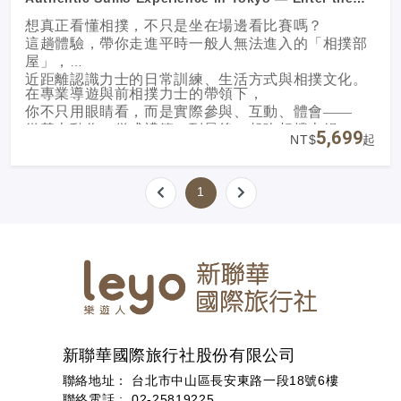
Sanctuary
想真正看懂相撲，不只是坐在場邊看比賽嗎？
這趟體驗，帶你走進平時一般人無法進入的「相撲部
屋」，
近距離認識力士的日常訓練、生活方式與相撲文化。
在專業導遊與前相撲力士的帶領下，
你不只用眼睛看，而是實際參與、互動、體會——
從基本動作、儀式禮節，到最後一起吃相撲火鍋，
5,699
NT$
起
完整感受這項日本國技背後的精神與日常。
1
新聯華國際旅行社股份有限公司
聯絡地址： 台北市中山區長安東路一段18號6樓
聯絡電話 :
02-25819225