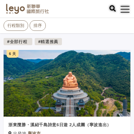
行程類別
排序
#全部行程
#精選推薦
6 天
浙東攬勝・溪紹千島詩意6日遊 2人成團（寧波進出）
出發地
寧波市