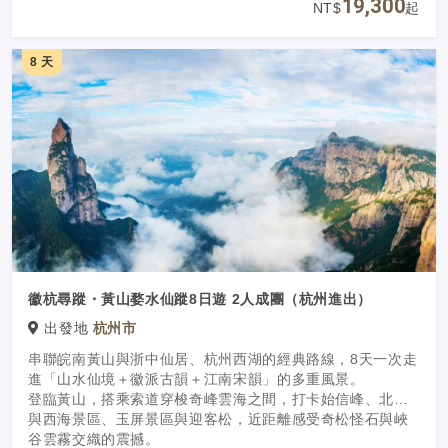
19,300
NT$
起
8 天
徽杭尋蹤・黃山婺水仙蹤8日遊 2人成團（杭州進出）
出發地
杭州市
串聯皖南黃山與浙中仙居、杭州西湖的經典路線，8天一次走
進「山水仙境＋徽派古韻＋江南宋韻」的多重風景。
登臨黃山，搭乘索道穿梭奇峰雲海之間，打卡始信峰、北海
與西海景區、玉屏景區與迎客松，近距離感受奇松怪石與峽
谷雲霧交織的震撼。