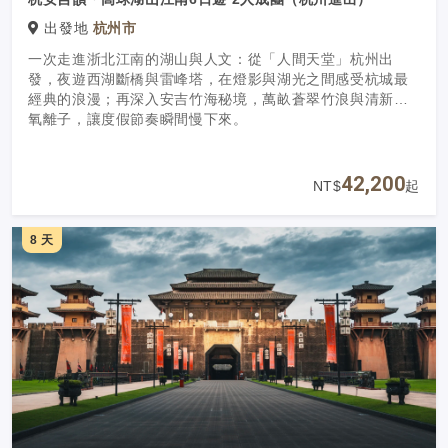
出發地
杭州市
一次走進浙北江南的湖山與人文：從「人間天堂」杭州出
發，夜遊西湖斷橋與雷峰塔，在燈影與湖光之間感受杭城最
經典的浪漫；再深入安吉竹海秘境，萬畝蒼翠竹浪與清新負
氧離子，讓度假節奏瞬間慢下來。
42,200
NT$
起
8 天