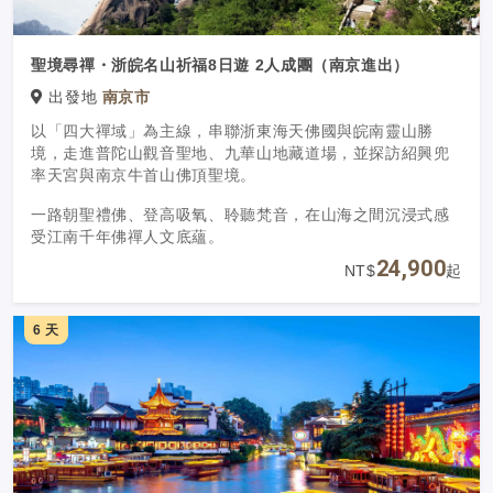
聖境尋禪・浙皖名山祈福8日遊 2人成團（南京進出）
出發地
南京市
以「四大禪域」為主線，串聯浙東海天佛國與皖南靈山勝
境，走進普陀山觀音聖地、九華山地藏道場，並探訪紹興兜
率天宮與南京牛首山佛頂聖境。
一路朝聖禮佛、登高吸氧、聆聽梵音，在山海之間沉浸式感
受江南千年佛禪人文底蘊。
24,900
NT$
起
6 天