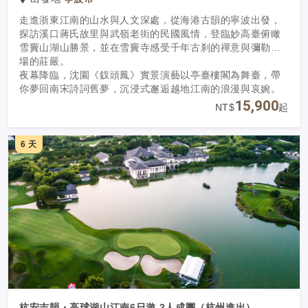
走進浙東江南的山水與人文深處，從海港古韻的寧波出發，
探訪溪口蔣氏故里與武嶺老街的民國風情，登臨妙高臺俯瞰
雪竇山湖山勝景，並在雪竇寺感受千年古刹的禪意與彌勒道
場的莊嚴。
夜幕降臨，沈園《釵頭鳳》實景演藝以亭臺樓閣為舞臺，帶
你夢回南宋詩詞舊夢，沉浸式邂逅越地江南的浪漫與哀婉。
15,900
NT$
起
6 天
杭安吉韻・高球湖山江南6日遊 2人成團（杭州進出）