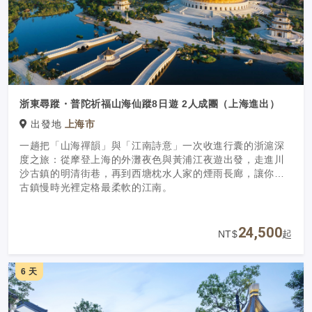
浙東尋蹤・普陀祈福山海仙蹤8日遊 2人成團（上海進出）
出發地
上海市
一趟把「山海禪韻」與「江南詩意」一次收進行囊的浙滬深
度之旅：從摩登上海的外灘夜色與黃浦江夜遊出發，走進川
沙古鎮的明清街巷，再到西塘枕水人家的煙雨長廊，讓你在
古鎮慢時光裡定格最柔軟的江南。
24,500
NT$
起
6 天