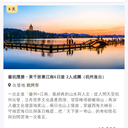
6 天
徽杭攬勝・黃千浙裏江南6日遊 2人成團（杭州進出）
出發地
杭州市
一次走進「徽州+江南」最經典的山水與人文：從人間天堂杭
州出發，泛舟世界文化遺產西湖、登雷峰塔俯瞰湖山；再深
入徽文化發源地黃山，兩日住山上慢遊，穿越西海大峽谷、
守候雲海日出與落日晚霞，把「天下第一奇山」的奇松怪石
與壯闊雲海一次看足。