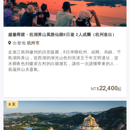
越徽尋蹤・杭湖黃山風雅仙蹤8日遊 2人成團（杭州進出）
出發地
杭州市
走進江南與徽州的詩意版圖，8日串聯杭州、紹興、烏鎮、千
島湖與黃山，從西湖的湖光山色到良渚五千年文明遺址，從
水鄉夜色到徽派古村的白牆黛瓦，讓你一次讀懂華東的人文
底蘊與山水靈氣。
22,400
NT$
起
8 天