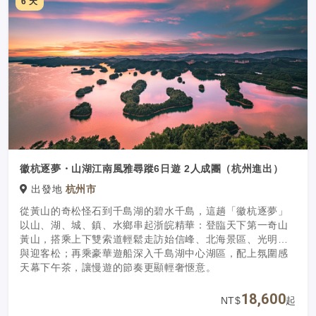
6 天
徽杭逐夢・山湖江南風雅尋蹤6日遊 2人成團（杭州進出）
出發地
杭州市
從黃山的奇松怪石到千島湖的碧水千島，這趟「徽杭逐夢」
以山、湖、城、鎮、水鄉串起浙皖精華：登臨天下第一奇山
黃山，搭乘上下雙索道輕鬆走訪始信峰、北海景區、光明頂
與迎客松；再乘豪華遊船深入千島湖中心湖區，配上氛圍感
天幕下午茶，讓慢遊的節奏更顯輕奢愜意。
18,600
NT$
起