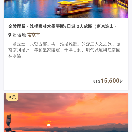
金陵攬勝・淮揚園林水墨尋蹤6日遊 2人成團（南京進出）
出發地
南京市
一趟走進「六朝古都」與「淮揚雅韻」的深度人文之旅，從
南京到揚州，串起皇家陵寢、千年古刹、明代城垣與江南園
林水墨。
15,600
NT$
起
8 天