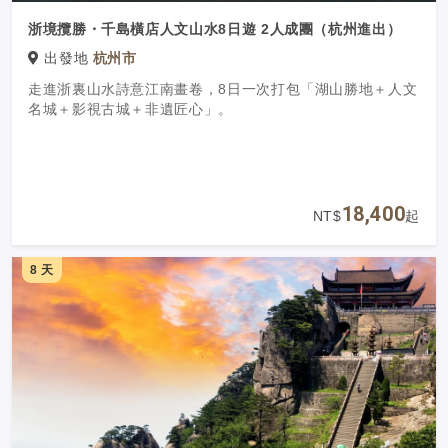
浙境攬勝・千島橫店人文山水8日遊 2人成團（杭州進出）
出發地
杭州市
走進浙裏山水詩意江南畫卷，8日一次打包「湖山勝地＋人文
名城＋影視古城＋非遺匠心」。
18,400
NT$
起
8 天