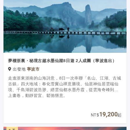
夢棲浙裏・秘境古越水墨仙蹤8日遊 2人成團（寧波進出）
出發地
寧波市
走進浙東浙南的山海詩意，8日一次串聯「名山、江湖、古城
古鎮」四大地域：奉化雪竇山禪意勝境、仙居神仙居雲端仙
境、千島湖碧波浩渺、縉雲仙都水墨丹霞，從雲海奇峰到湖
上畫卷，動靜皆宜、鬆弛愜意。
19,200
NT$
起