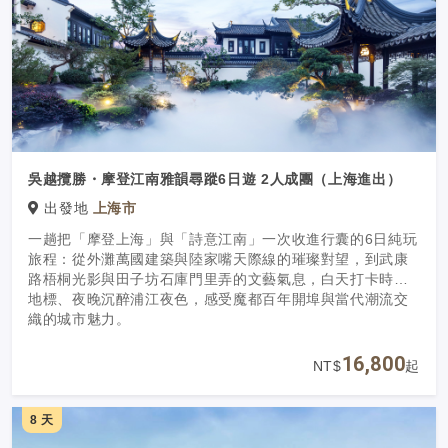
吳越攬勝・摩登江南雅韻尋蹤6日遊 2人成團（上海進出）
出發地
上海市
一趟把「摩登上海」與「詩意江南」一次收進行囊的6日純玩
旅程：從外灘萬國建築與陸家嘴天際線的璀璨對望，到武康
路梧桐光影與田子坊石庫門里弄的文藝氣息，白天打卡時尚
地標、夜晚沉醉浦江夜色，感受魔都百年開埠與當代潮流交
織的城市魅力。
16,800
NT$
起
8 天