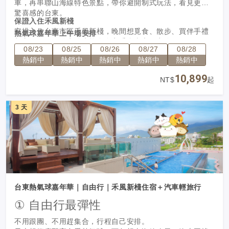
車，再串聯山海線特色景點，帶你避開制式玩法，看見更有
驚喜感的台東。
保證入住禾風新棧
安排入住台東市區禾風新棧，晚間想覓食、散步、買伴手禮
熱氣球嘉年華上午場安排
都方便，行程結束後也能自在享受台東市區夜晚。
配合2026熱氣球嘉年華上午場時段規劃，清晨專車出發前往
08/23
08/25
08/26
08/27
08/28
會場，不用自己研究交通與集合時間，輕鬆把握熱氣球升空
兩人成行・專車出發
熱銷中
熱銷中
熱銷中
熱銷中
熱銷中
的精彩時刻。
不用湊團、不必拼車，兩人即可成行。
10,899
NT$
起
精選五人／九人座代駕，輕鬆玩台東
行程安排格上租車五人座或九人座車型，搭配專人代駕服
3 天
務，省去自行開車、找路與停車的麻煩。從清晨前往熱氣球
嘉年華，到白天串聯台東山海線特色景點，都能用更輕鬆自
在的方式移動，適合情侶好友、小家庭或三五好友一起出
走進旅人少知道的台東
遊。
不只看熱氣球，也帶你深入山海線上更有故事的地方。從海
岸風景、在地生活到特色景點，避開制式打卡路線，玩出真
正有記憶點的台東。
台東熱氣球嘉年華｜自由行｜禾風新棧住宿＋汽車輕旅行
① 自由行最彈性
不用跟團、不用趕集合，行程自己安排。