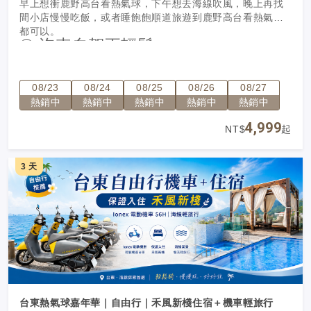
早上想衝鹿野高台看熱氣球，下午想去海線吹風，晚上再找
間小店慢慢吃飯，或者睡飽飽順道旅遊到鹿野高台看熱氣球
都可以。
② 汽車自駕更輕鬆
台東景點距離較分散，自駕移動更方便。
不怕日曬、不怕午後雷陣雨，也更適合親子、長輩或朋友同
08/23
08/24
08/25
08/26
08/27
行。
熱銷中
熱銷中
熱銷中
熱銷中
熱銷中
③ 住宿＋交通一次搞定
4,999
NT$
起
省去分開訂房、比價租車的麻煩。
報名後只要準備好行李，就能出發享受台東假期。
3 天
台東熱氣球嘉年華｜自由行｜禾風新棧住宿＋機車輕旅行