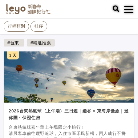
行程類別
排序
#台東
#精選推薦
3 天
2026台東熱氣球（上午場）三日遊｜縱谷 × 東海岸慢旅｜迷
你團・保證住房
台東熱氣球嘉年華上午場限定小旅行！
清晨專車前往鹿野追球，入住市區禾風新棧，兩人成行不拼