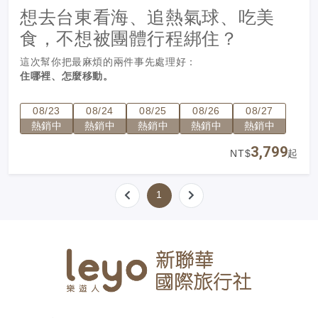
想去台東看海、追熱氣球、吃美
食，不想被團體行程綁住？
這次幫你把最麻煩的兩件事先處理好：
住哪裡、怎麼移動。
入住台東人氣飯店
禾風新棧
，搭配機車自由移動，從市區美
08/23
08/24
08/25
08/26
08/27
食、鐵花村、海濱公園，到鹿野高台熱氣球會場，都能依照
熱銷中
熱銷中
熱銷中
熱銷中
熱銷中
自己的節奏安排。
3,799
NT$
起
不用趕集合、不用跟車、不用被時間追著跑，
台東就是要慢慢玩。
1